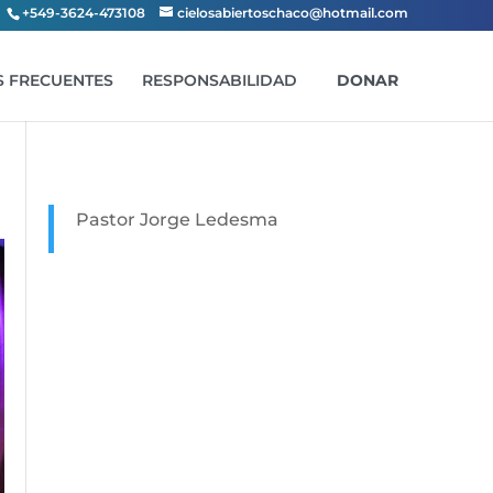
+549-3624-473108
cielosabiertoschaco@hotmail.com
 FRECUENTES
RESPONSABILIDAD
DONAR
Pastor Jorge Ledesma