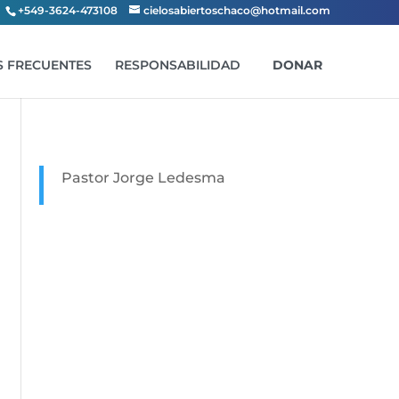
+549-3624-473108
cielosabiertoschaco@hotmail.com
 FRECUENTES
RESPONSABILIDAD
DONAR
Pastor Jorge Ledesma