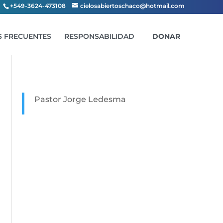
+549-3624-473108
cielosabiertoschaco@hotmail.com
 FRECUENTES
RESPONSABILIDAD
DONAR
Pastor Jorge Ledesma