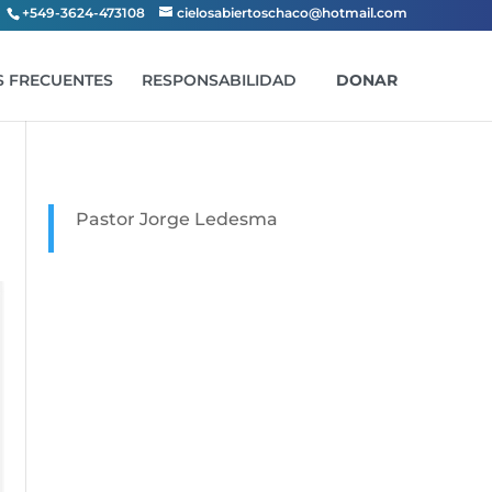
+549-3624-473108
cielosabiertoschaco@hotmail.com
 FRECUENTES
RESPONSABILIDAD
DONAR
Pastor Jorge Ledesma