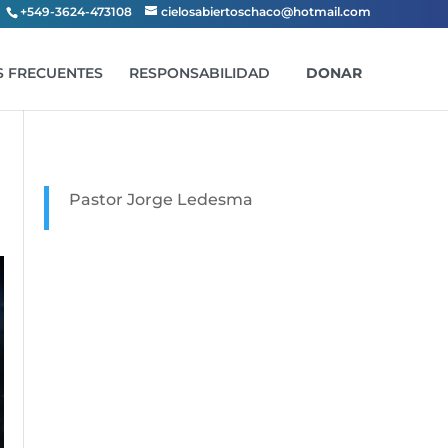
+549-3624-473108
cielosabiertoschaco@hotmail.com
 FRECUENTES
RESPONSABILIDAD
DONAR
Pastor Jorge Ledesma