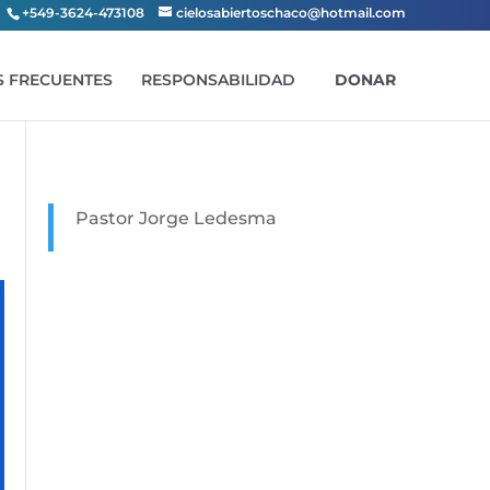
+549-3624-473108
cielosabiertoschaco@hotmail.com
 FRECUENTES
RESPONSABILIDAD
DONAR
Pastor Jorge Ledesma