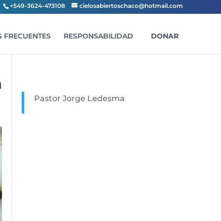
+549-3624-473108
cielosabiertoschaco@hotmail.com
 FRECUENTES
RESPONSABILIDAD
DONAR
a
Pastor Jorge Ledesma