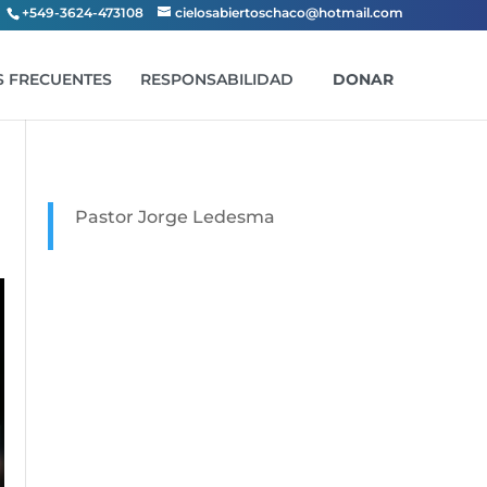
+549-3624-473108
cielosabiertoschaco@hotmail.com
 FRECUENTES
RESPONSABILIDAD
DONAR
Pastor Jorge Ledesma