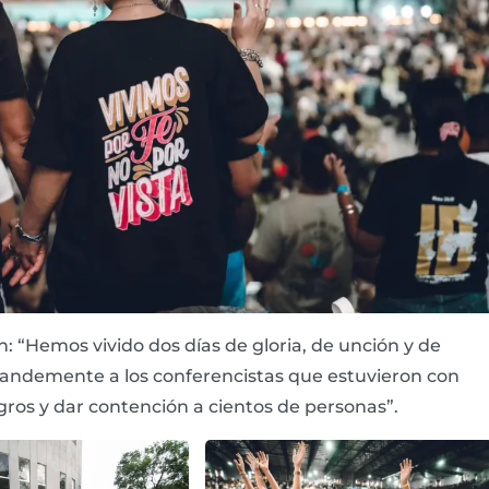
 “Hemos vivido dos días de gloria, de unción y de
 grandemente a los conferencistas que estuvieron con
lagros y dar contención a cientos de personas”.