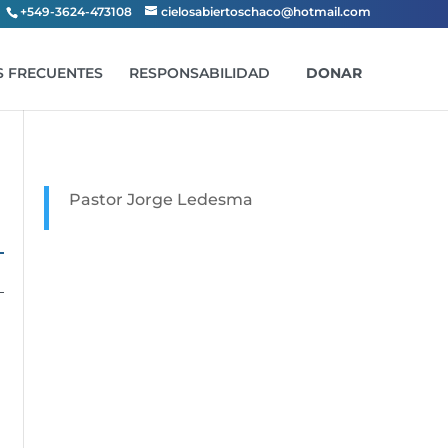
+549-3624-473108
cielosabiertoschaco@hotmail.com
 FRECUENTES
RESPONSABILIDAD
DONAR
Pastor Jorge Ledesma