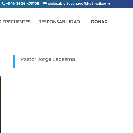
+549-3624-473108
cielosabiertoschaco@hotmail.com
 FRECUENTES
RESPONSABILIDAD
DONAR
Pastor Jorge Ledesma