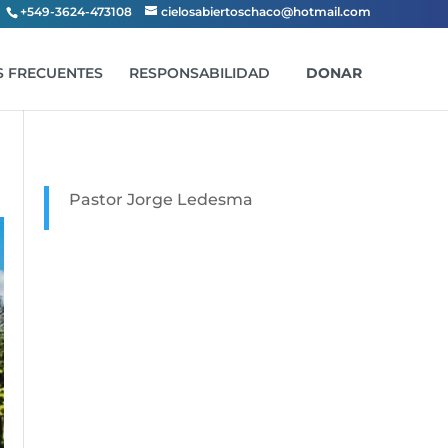
+549-3624-473108
cielosabiertoschaco@hotmail.com
 FRECUENTES
RESPONSABILIDAD
DONAR
Pastor Jorge Ledesma