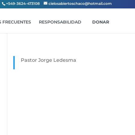
+549-3624-473108
cielosabiertoschaco@hotmail.com
 FRECUENTES
RESPONSABILIDAD
DONAR
Pastor Jorge Ledesma