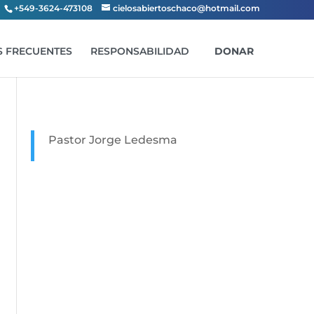
+549-3624-473108
cielosabiertoschaco@hotmail.com
 FRECUENTES
RESPONSABILIDAD
DONAR
Pastor Jorge Ledesma